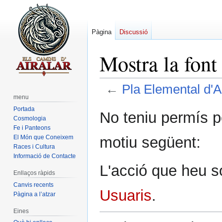
Pàgina
Discussió
Mostra la font
←
Pla Elemental d'A
menu
Portada
Salta
Salta
No teniu permís p
Cosmologia
a
a
Fe i Panteons
la
la
motiu següent:
El Món que Coneixem
navegació
cerca
Races i Cultura
Informació de Contacte
L'acció que heu sol
Enllaços ràpids
Canvis recents
Usuaris
.
Pàgina a l’atzar
Eines