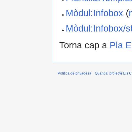
Mòdul:Infobox
(
Mòdul:Infobox/s
Torna cap a
Pla E
Política de privadesa
Quant al projecte Els C